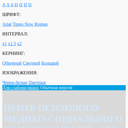
A
A
A
Ц
Ц
Ц
Ц
ШРИФТ:
Arial
Times New Roman
ИНТЕРВАЛ:
х1
х1.5
х2
КЕРНИНГ:
Обычный
Средний
Большой
ИЗОБРАЖЕНИЯ:
Черно-белые
Цветные
Для слабовидящих
Обычная версия
ЦЕНТР ПСИХОЛОГО-
МЕДИКО-СОЦИАЛЬНОГО