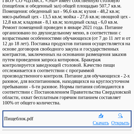
ГБОУ СО «ЦПМСС «Эхо» имеет собственную столовую
(пищеблок и обеденный зал) общей площадью 507,7 кв.м.
Помещения: обеденный зал - 96,6 кв.м; кухня - 48,2 кв.м;
мясо-рыбный цех - 13,5 кв.м; мойка - 27,6 кв.м; овощной цех -
12,8 кв.м; кладовая - 8,1 кв.м; холодный склад - 6,0 кв.м.
Ремонт помещений проведен в январе 2021 года. Питание
организовано по двухнедельному меню, в соответствии с
возрастными особенностями обучающихся (от 7 до 11 лет и от
12 до 18 лет). Поставка продуктов питания осуществляется на
основе договоров свободного закупа и государственных
контрактов, заключенных на основании размещения заказов
путем проведения запроса котировок. Бракераж
контролируется заведующей столовой. Качество пищи
отслеживается в соответствии с программой
производственного контроля. Питание для обучающихся - 2-х
разовое, для воспитанников, находящихся на круглосуточном
пребывании - 6-ти разовое. Нормы питания соблюдаются в
соответствии с Постановлением Правительства Свердловской
области, охват бесплатным горячим питанием составляет
100% от общего количества.
📥
🔍
Пищеблок.pdf
Скачать
Открыть