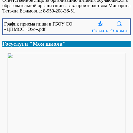
Ответственное лицо за организацию питания обучающихся в
образовательной организации - зав. производством Мишарина
Татьяна Ефимовна: 8-950-208-36-51
📥
🔍
График приема пищи в ГБОУ СО
«ЦПМСС «Эхо».pdf
Скачать
Открыть
Госуслуги "Моя школа"