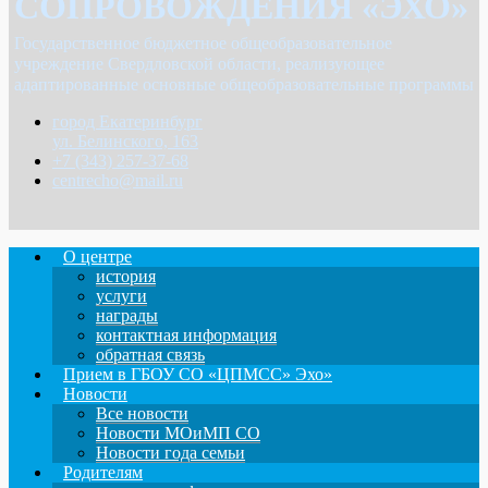
СОПРОВОЖДЕНИЯ «ЭХО»
Государственное бюджетное общеобразовательное
учреждение Свердловской области, реализующее
адаптированные основные общеобразовательные программы
город Екатеринбург
ул. Белинского, 163
+7 (343) 257-37-68
centrecho@mail.ru
О центре
история
услуги
награды
контактная информация
обратная связь
Прием в ГБОУ СО «ЦПМСС» Эхо»
Новости
Все новости
Новости МОиМП СО
Новости года семьи
Родителям