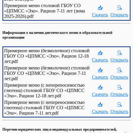
Примерное меню столовой ГБОУ СО
📥
🔍
«ЦПМСС «Эхо». Рацион 7-11 лет (зима
Скачать
Открыть
2025-2026).pdf
Информация о наличии диетического меню в образовательной
организации
Примерное меню (безмолочное) столовой
📥
🔍
ГБОУ СО «ЦПМСС «Эхо». Рацион 12-18
Скачать
Открыть
лет.pdf
Примерное меню (безмолочное) столовой
📥
🔍
ГБОУ СО «ЦПМСС «Эхо». Рацион 7-11
Скачать
Открыть
лет.pdf
Примерное меню (с непереносимостью
📥
🔍
глютена) столовой ГБОУ СО «ЦПМСС
Скачать
Открыть
«Эхо». Рацион 12-18 лет.pdf
Примерное меню (с непереносимостью
📥
🔍
глютена) столовой ГБОУ СО «ЦПМСС
Скачать
Открыть
«Эхо». Рацион 7-11 лет.pdf
Перечни юридических лиц и индивидуальных предпринимателей,