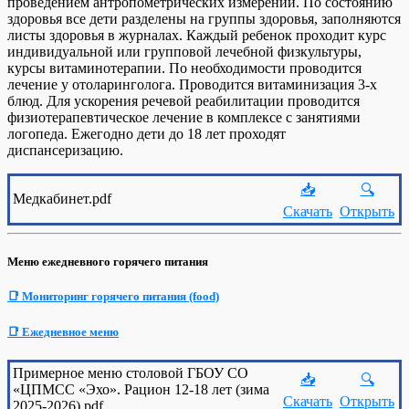
проведением антропометрических измерений. По состоянию
здоровья все дети разделены на группы здоровья, заполняются
листы здоровья в журналах. Каждый ребенок проходит курс
индивидуальной или групповой лечебной физкультуры,
курсы витаминотерапии. По необходимости проводится
лечение у отоларинголога. Проводится витаминизация 3-х
блюд. Для ускорения речевой реабилитации проводится
физиотерапевтическое лечение в комплексе с занятиями
логопеда. Ежегодно дети до 18 лет проходят
диспансеризацию.
📥
🔍
Медкабинет.pdf
Скачать
Открыть
Меню ежедневного горячего питания
📑 Мониторинг горячего питания (food)
📑 Ежедневное меню
Примерное меню столовой ГБОУ СО
📥
🔍
«ЦПМСС «Эхо». Рацион 12-18 лет (зима
Скачать
Открыть
2025-2026).pdf