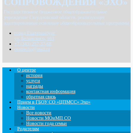
СОПРОВОЖДЕНИЯ «ЭХО»
Государственное бюджетное общеобразовательное
учреждение Свердловской области, реализующее
адаптированные основные общеобразовательные программы
город Екатеринбург
ул. Белинского, 163
+7 (343) 257-37-68
centrecho@mail.ru
О центре
история
услуги
награды
контактная информация
обратная связь
Прием в ГБОУ СО «ЦПМСС» Эхо»
Новости
Все новости
Новости МОиМП СО
Новости года семьи
Родителям