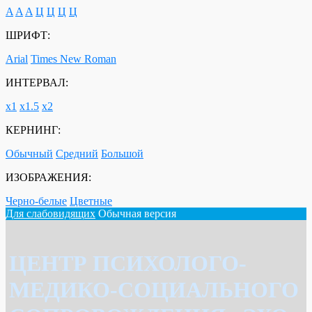
A
A
A
Ц
Ц
Ц
Ц
ШРИФТ:
Arial
Times New Roman
ИНТЕРВАЛ:
х1
х1.5
х2
КЕРНИНГ:
Обычный
Средний
Большой
ИЗОБРАЖЕНИЯ:
Черно-белые
Цветные
Для слабовидящих
Обычная версия
ЦЕНТР ПСИХОЛОГО-
МЕДИКО-СОЦИАЛЬНОГО