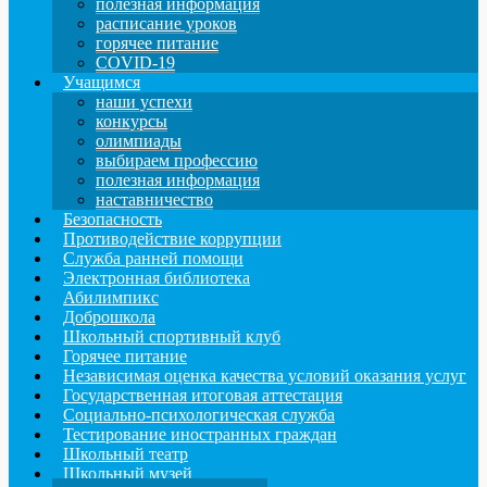
полезная информация
расписание уроков
горячее питание
COVID-19
Учащимся
наши успехи
конкурсы
олимпиады
выбираем профессию
полезная информация
наставничество
Безопасность
Противодействие коррупции
Служба ранней помощи
Электронная библиотека
Абилимпикс
Доброшкола
Школьный спортивный клуб
Горячее питание
Независимая оценка качества условий оказания услуг
Государственная итоговая аттестация
Социально-психологическая служба
Тестирование иностранных граждан
Школьный театр
Школьный музей