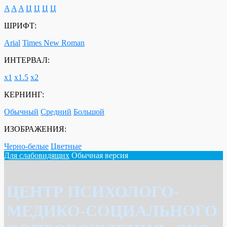
A
A
A
Ц
Ц
Ц
Ц
ШРИФТ:
Arial
Times New Roman
ИНТЕРВАЛ:
х1
х1.5
х2
КЕРНИНГ:
Обычный
Средний
Большой
ИЗОБРАЖЕНИЯ:
Черно-белые
Цветные
Для слабовидящих
Обычная версия
ЦЕНТР ПСИХОЛОГО-
МЕДИКО-СОЦИАЛЬНОГО