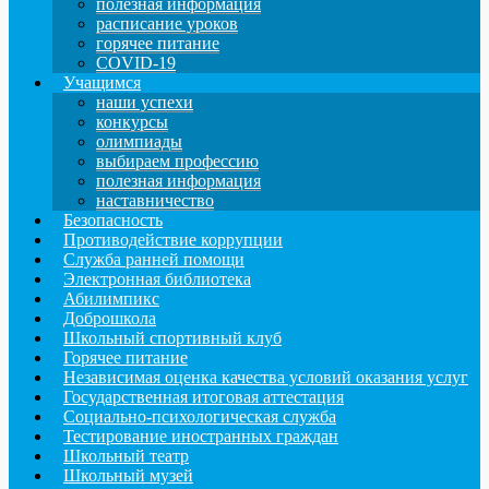
полезная информация
расписание уроков
горячее питание
COVID-19
Учащимся
наши успехи
конкурсы
олимпиады
выбираем профессию
полезная информация
наставничество
Безопасность
Противодействие коррупции
Служба ранней помощи
Электронная библиотека
Абилимпикс
Доброшкола
Школьный спортивный клуб
Горячее питание
Независимая оценка качества условий оказания услуг
Государственная итоговая аттестация
Социально-психологическая служба
Тестирование иностранных граждан
Школьный театр
Школьный музей