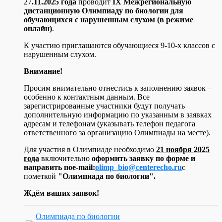
27
.11.2025 года
проводит
I
Х Межрегиональную
дистанционную Олимпиаду по биологии для
обучающихся с нарушенным слухом (в режиме
онлайн)
.
К участию приглашаются обучающиеся 9-10-х классов с
нарушенным слухом.
Внимание!
Просим внимательно отнестись к заполнению заявок –
особенно к контактным данным. Все
зарегистрированные участники будут получать
дополнительную информацию по указанным в заявках
адресам и телефонам (указывать телефон педагога
ответственного за организацию Олимпиады на месте).
Для участия в Олимпиаде необходимо
21 ноября 2025
года
включительно
оформить заявку по форме и
направить по
e
-
mail
:
olimp
_
bio
@
centerecho
.
ru
с
пометкой
"Олимпиада по биологии".
Ждём ваших заявок!
Олимпиада по биологии