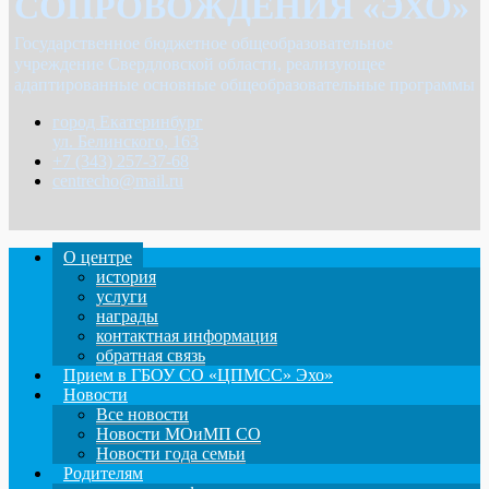
СОПРОВОЖДЕНИЯ «ЭХО»
Государственное бюджетное общеобразовательное
учреждение Свердловской области, реализующее
адаптированные основные общеобразовательные программы
город Екатеринбург
ул. Белинского, 163
+7 (343) 257-37-68
centrecho@mail.ru
О центре
история
услуги
награды
контактная информация
обратная связь
Прием в ГБОУ СО «ЦПМСС» Эхо»
Новости
Все новости
Новости МОиМП СО
Новости года семьи
Родителям