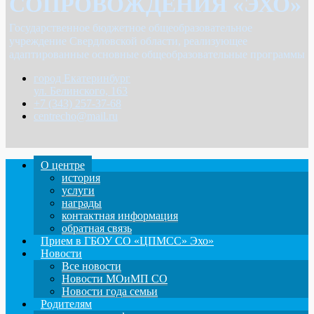
СОПРОВОЖДЕНИЯ «ЭХО»
Государственное бюджетное общеобразовательное
учреждение Свердловской области, реализующее
адаптированные основные общеобразовательные программы
город Екатеринбург
ул. Белинского, 163
+7 (343) 257-37-68
centrecho@mail.ru
О центре
история
услуги
награды
контактная информация
обратная связь
Прием в ГБОУ СО «ЦПМСС» Эхо»
Новости
Все новости
Новости МОиМП СО
Новости года семьи
Родителям