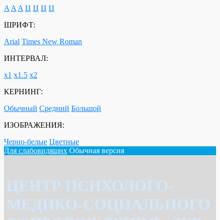
A
A
A
Ц
Ц
Ц
Ц
ШРИФТ:
Arial
Times New Roman
ИНТЕРВАЛ:
х1
х1.5
х2
КЕРНИНГ:
Обычный
Средний
Большой
ИЗОБРАЖЕНИЯ:
Черно-белые
Цветные
Для слабовидящих
Обычная версия
ЦЕНТР ПСИХОЛОГО-
МЕДИКО-СОЦИАЛЬНОГО