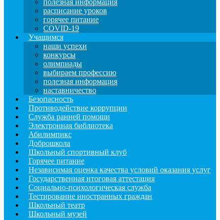
полезная информация
расписание уроков
горячее питание
COVID-19
Учащимся
наши успехи
конкурсы
олимпиады
выбираем профессию
полезная информация
наставничество
Безопасность
Противодействие коррупции
Служба ранней помощи
Электронная библиотека
Абилимпикс
Доброшкола
Школьный спортивный клуб
Горячее питание
Независимая оценка качества условий оказания услуг
Государственная итоговая аттестация
Социально-психологическая служба
Тестирование иностранных граждан
Школьный театр
Школьный музей